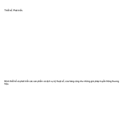
Thiết kế. Phát triển.
Thành thạo.
Mình thiết kế và phát triển các sản phẩm và dịch vụ kỹ thuật số, cửa hàng cũng như những giải pháp truyền thông thương
hiệu.