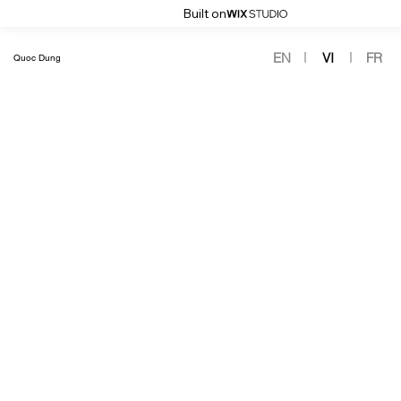
Built on
EN
VI
FR
Quoc Dung